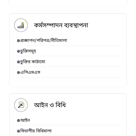
কর্মসম্পাদন ব্যবস্থাপনা
প্রজ্ঞাপন/পরিপত্র/নীতিমালা
চুক্তিসমূহ
চুক্তির কাঠামো
এপিএমএস
আইন ও বিধি
আইন
বিভাগীয় বিধিমালা