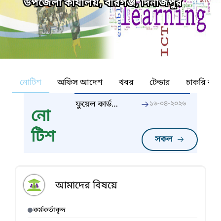
উপজেলা কার্যালয়, বীরগঞ্জ, দিনাজপুর
নোটিশ
অফিস আদেশ
খবর
টেন্ডার
চাকরি কর্ন
ফুয়েল কার্ড
১৬-০৪-২০২৬
নো
সংক্রান্ত
টিশ
সকল
আমাদের বিষয়ে
কর্মকর্তাবৃন্দ